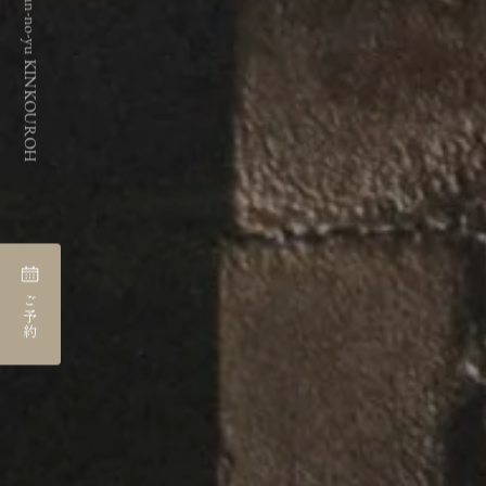
Ibusuki onsen koran-no-yu KINKOUROH
ご予約